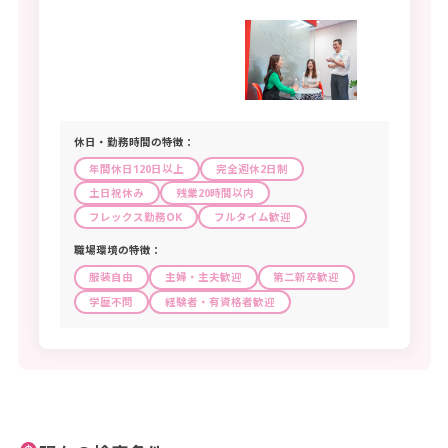
生産設備オペレーター（金属製品）
生産設備オペレーター（食料品等）
生産設備オペレーター（金属製品・食料品等を除く）
機械組立設備オペレーター
製品製造・加工処理工（金属製品）
休日・勤務時間の特徴：
製品製造・加工処理工（食料品等）
年間休日120日以上
完全週休2日制
製品製造・加工処理工（金属製品・食料品等を除く）
土日祝休み
残業20時間以内
機械組立工
機械整備・修理工
フレックス勤務OK
フルタイム歓迎
製品検査工（金属製品）
職場環境の特徴：
製品検査工（食料品等）
服装自由
主婦・主夫歓迎
第二新卒歓迎
製品検査工（金属製品・食料品等を除く）
学歴不問
経験者・有資格者歓迎
機械検査工
生産関連の職業（塗装・製図を含む）
生産類似の職業
配送・輸送・機械運転
配送・集荷の職業
貨物自動車運転の職業