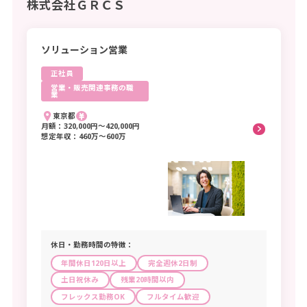
宗教家
建設業
著述家、記者、編集者
株式会社ＧＲＣＳ
シフト制
海外勤務・出張あり
関西
美術家、写真家、映像撮影者
製造業
デザイナー
シフト自由
副業・WワークOK
滋賀県
京都府
大阪府
兵庫県
音楽家、舞台芸術家
電気・ガス・熱供給・水道業
食事補助あり
奈良県
和歌山県
ソリューション営業
図書館司書、学芸員、カウンセラー（医療・福祉施設
情報通信業
社割あり
中国
を除く）
正社員
運輸業、郵便業
選択する
研修あり
その他の法務・経営・文化芸術等の専門的職業
鳥取県
島根県
岡山県
広島県
営業・販売関連事務の職
卸売業、小売業
業
社員登用あり
山口県
医療・看護・保健
金融業、保険業
東京都
キャンセル
応募者全員と面接
月額：320,000円〜420,000円
四国
医師、歯科医師、獣医師、薬剤師
不動産業、物品賃貸業
想定年収：460万〜600万
保健師、助産師
徳島県
香川県
看護師、准看護師
愛媛県
高知県
学術研究、専門・技術サービス業
医療技術者
栄養士、管理栄養士
宿泊業、飲食サービス業
九州・沖縄
選択する
あん摩マッサージ指圧師、はり師、きゅう師、柔道整
生活関連サービス業、娯楽業
福岡県
佐賀県
長崎県
熊本県
復師
教育、学習支援業
大分県
宮崎県
鹿児島県
沖縄県
キャンセル
その他の医療・看護・保健の専門的職業
医療、福祉
保健医療関係助手
休日・勤務時間の特徴：
複合サービス事業
保育・教育
選択する
年間休日120日以上
完全週休2日制
サービス業
保育士、幼稚園教員
土日祝休み
残業20時間以内
公務
フレックス勤務OK
フルタイム歓迎
学童保育等指導員、保育補助者、家庭的保育者
キャンセル
分類不能の産業