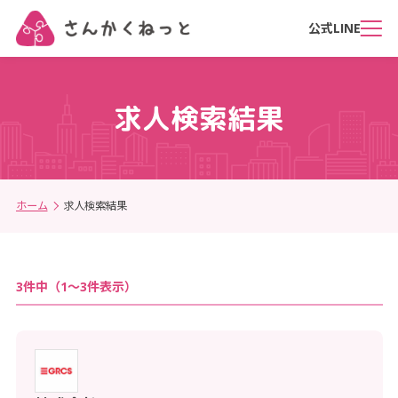
公式LINE
求人検索結果
石油製品・石炭製品製造業
正社員
駅チカ・駅ナカ
年間休日120日以上
服装自由
役員・管理
北海道・東北
木材・木製品、家具・装備品製造業
アルバイト・パート
自動車通勤OK
完全週休2日制
制服あり
法人・団体役員
北海道
青森県
法人・団体管理職員
岩手県
宮城県
繊維工業
契約社員
送迎あり
土日祝休み
大学生歓迎
その他の管理的職業
秋田県
山形県
福島県
公務（他に分類されるものを除く）
インターン
転勤なし
原則定時退社
主婦・主夫歓迎
研究・技術
関東
ホーム
求人検索結果
報道
業務委託・フリーランス
在宅勤務OK
残業20時間以内
シニア歓迎
研究者
茨城県
農林水産技術者
栃木県
群馬県
開発技術者
埼玉県
プラスチック製品製造業、ゴム製品製造業
直行直帰OK
フレックス勤務OK
第二新卒歓迎
製造技術者
千葉県
東京都
建築・土木・測量技術者
神奈川県
パルプ・紙・紙加工品製造業、印刷業・印刷関連業
時短勤務OK
ブランクOK
情報処理・通信技術者（ソフトウェア開発）
北陸・甲信越
選択する
はん用機械器具・生産用機械器具・業務用機械器具製造
土日祝のみOK
学歴不問
3
件中（
1
～
3
件表示）
情報処理・通信技術者（ソフトウェア開発を除く）
業
新潟県
富山県
石川県
福井県
選択する
平日のみOK
未経験歓迎
その他の技術の職業
農業、林業
山梨県
長野県
キャンセル
週1日からOK
留学生歓迎
法務・経営・文化芸術等
漁業
東海
キャンセル
週2、3日からOK
経験者・有資格者歓迎
法務の職業
鉱業、採石業、砂利採取業
経営・金融・保険の専門的職業
岐阜県
静岡県
愛知県
三重県
フルタイム歓迎
国内出張あり