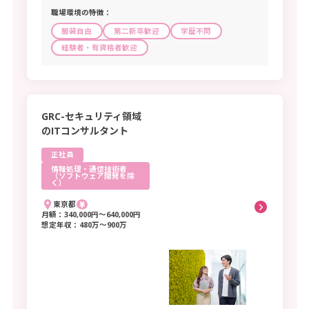
学校等教員
習い事指導等教育関連の職業
職場環境の特徴：
鉄鋼業、非鉄金属・金属製品製造業
服装自由
第二新卒歓迎
学歴不問
事務
輸送用機械器具製造業
経験者・有資格者歓迎
総務・人事・企画事務の職業
サービス業（他に分類されないもの）
一般事務・秘書・受付の職業
その他製造業
その他の総務等事務の職業
化学工業
電話・インターネットによる応接事務の職業
食料品、飲料・たばこ・飼料製造業
GRC-セキュリティ領域
医療・介護事務の職業
会計事務の職業
のITコンサルタント
電子部品・デバイス・電子回路・電気機械器具・情報通
信機械器具製造業
生産関連事務の職業
営業・販売関連事務の職業
正社員
外勤事務の職業
運輸・郵便事務の職業
情報処理・通信技術者
（ソフトウェア開発を除
く）
コンピュータ等事務用機器操作の職業
選択する
東京都
販売・営業
月額：340,000円〜640,000円
想定年収：480万〜900万
小売店・卸売店店長
販売員
キャンセル
商品仕入・再生資源卸売の職業
販売類似の職業
営業の職業
福祉・介護