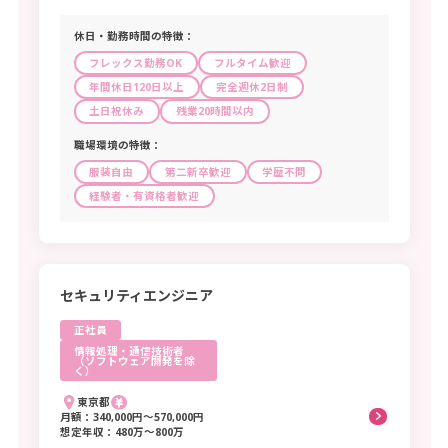
福祉・介護の専門的職業
施設介護の職業
訪問介護の職業
休日・勤務時間の特徴：
サービス
フレックス勤務OK
フルタイム歓迎
家庭生活支援サービスの職業
年間休日120日以上
完全週休2日制
土日祝休み
残業20時間以内
理容師、美容師、美容関連サービスの職業
浴場・クリーニングの職業
飲食物調理の職業
職場環境の特徴：
接客・給仕の職業
服装自由
第二新卒歓迎
学歴不問
経験者・有資格者歓迎
居住施設・ビル等の管理の職業
その他のサービスの職業
警備・保安
警備員
自衛官
司法警察職員
セキュリティエンジニア
看守、消防員
その他の保安の職業
正社員
農林漁業
情報処理・通信技術者
（ソフトウェア開発を除
く）
農業の職業（養畜・動物飼育・植木・造園を含む）
東京都
林業の職業
漁業の職業
月額：340,000円〜570,000円
想定年収：480万〜800万
製造・修理・塗装・製図等