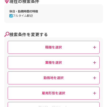
現在の検索条件
バス運転の職業
乗用車運転の職業
休日・勤務時間の特徴
その他の自動車運転の職業
フルタイム歓迎
鉄道・船舶・航空機運転の職業
その他の輸送の職業
施設機械設備操作・建設機械運転の職業
検索条件を変更する
建設・土木・電気工事
建設躯体工事の職業
職種を選択
建設の職業（建設躯体工事の職業を除く）
土木の職業
採掘の職業
業種を選択
電気・通信工事の職業
運搬・清掃・包装・選別等
勤務地を選択
荷役・運搬作業員
清掃・洗浄作業員
包装作業員
選別・ピッキング作業員
雇用形態を選択
その他の運搬・清掃・包装・選別等の職業