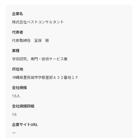
企業名
株式会社ベストコンサルタント
代表者
代表取締役 冝保 剛
業種
学術研究、専門・技術サービス業
所在地
沖縄県豊見城市字根差部４３２番地１Ｆ
会社規模
16人
会社規模詳細
16
企業サイトURL
ー