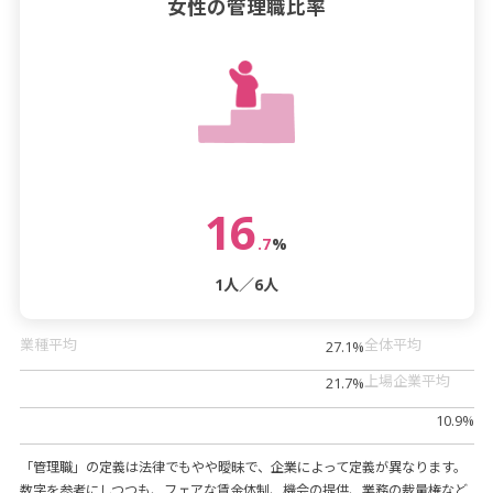
女性の管理職比率
16
.7
%
1人／6人
業種平均
全体平均
27.1%
上場企業平均
21.7%
10.9%
「管理職」の定義は法律でもやや曖昧で、企業によって定義が異なります。
数字を参考にしつつも、フェアな賃金体制、機会の提供、業務の裁量権など