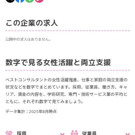
この企業の求人
公開中の求人はありません。
数字で見る女性活躍と両立支援
ベストコンサルタントの女性活躍推進、仕事と家庭の両立支援の
状況などを数字でまとめています。採用、従業員、働き方、キャ
リア、賃金の内容を、学術研究、専門・技術サービス業の平均と
ともに、それぞれ数字で見てみましょう。
データ集計：2025年8月時点
採用
従業員