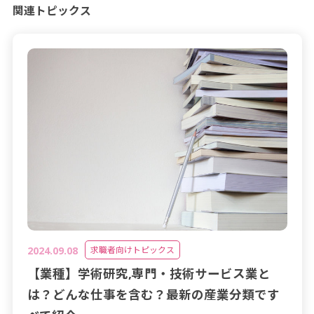
関連トピックス
求職者向けトピックス
2024.09.08
【業種】学術研究,専門・技術サービス業と
は？どんな仕事を含む？最新の産業分類です