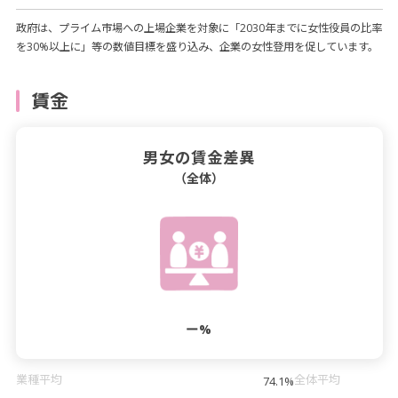
政府は、プライム市場への上場企業を対象に「2030年までに女性役員の比率
を30%以上に」等の数値目標を盛り込み、企業の女性登用を促しています。
賃金
男女の賃金差異
（全体）
ー
%
業種平均
全体平均
74.1%