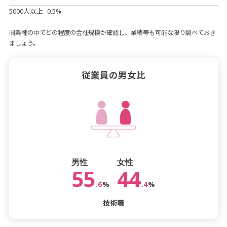
5000人以上
0.5%
同業種の中でどの程度の会社規模か確認し、業績等も可能な限り調べておき
ましょう。
従業員の男女比
男性
女性
55
44
.6
%
.4
%
技術職